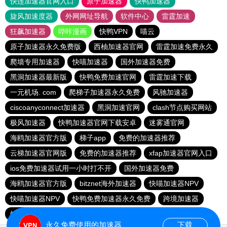
快连加速器官网入口
原子加速器
快鸭加速器
旋风加速度器
外网网址导航
软件中心
雷霆加速
狂飙加速器
哔咔漫画
快鸭VPN
喵云
原子加速器永久免费版
西柚加速器官网
雷霆加速免费永久
爬墙专用加速器
快喵加速器
国外加速器免费
黑洞加速器最新版
快鸭免费加速官网
雷霆加速下载
一元机场. com
爬梯子加速器永久免费
风驰加速器
ciscoanyconnect加速器
黑洞加速官网
clash节点购买网站
极风加速器
快鸭加速器官网下载安卓
迷雾通官网
海鸥加速器官方版
梯子app
免费的加速器推荐
云梯加速器官网版
免费的加速器推荐
xfap加速器官网入口
ios免费加速器试用一小时打不开
国外加速器免费
海鸥加速器官方版
bitznet海外加速器
快喵加速器NPV
快喵加速器NPV
快鸭免费加速器永久免费
跨境加速器
鲸鱼加速器
银河加速器
永久免费使用的加速器
下载