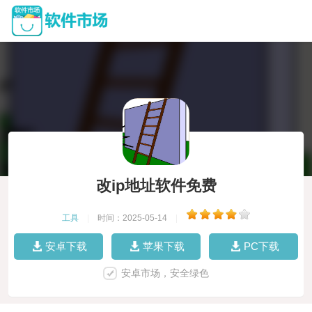
改ip地址软件免费
工具
|
时间：2025-05-14
|
安卓下载
苹果下载
PC下载
安卓市场，安全绿色