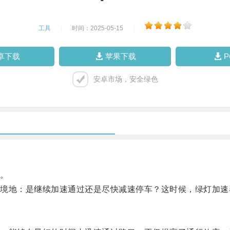
工具
|
时间：2025-05-15
|
卓下载
苹果下载
安卓市场，安全绿色
。
地：是继续加速通过还是尽快减速停车？这时候，绿灯加速