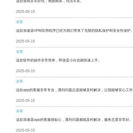
这款游戏非常好玩，画面精美，玩法丰富。
2025-05-15
游客
这款加速器VPM应用程序已经为我们带来了无限的隐私保护和安全性保护
2025-05-15
游客
这款软件的操作非常简单，即使是小白也能快速上手。
2025-05-15
游客
这款app的客服非常专业，遇到问题总是能够及时解决，让我能够安心工作
2025-05-15
游客
这款加速器app的客服很贴心，遇到问题都能及时解决，服务态度非常好。
2025-05-15