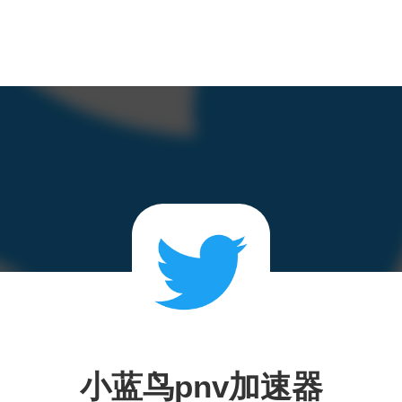
小蓝鸟pnv加速器