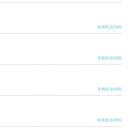
支持
[0]
反对
[0]
支持
[0]
反对
[0]
支持
[0]
反对
[0]
支持
[0]
反对
[0]