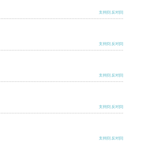
支持
[0]
反对
[0]
支持
[0]
反对
[0]
支持
[0]
反对
[0]
支持
[0]
反对
[0]
支持
[0]
反对
[0]