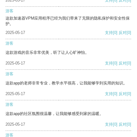
2025-05-17
支持
[0]
反对
[0]
游客
这款加速器VPM应用程序已经为我们带来了无限的隐私保护和安全性保
护。
2025-05-17
支持
[0]
反对
[0]
游客
这款游戏的音乐非常优美，听了让人心旷神怡。
2025-05-17
支持
[0]
反对
[0]
游客
这款app的老师非常专业，教学水平很高，让我能够学到实用的知识。
2025-05-17
支持
[0]
反对
[0]
游客
这款app的社区氛围很温馨，让我能够感受到家的温暖。
2025-05-17
支持
[0]
反对
[0]
游客