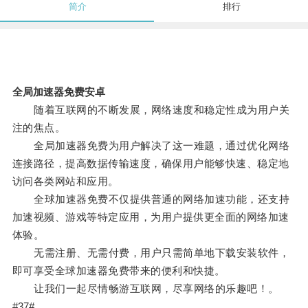
简介
排行
全局加速器免费安卓
随着互联网的不断发展，网络速度和稳定性成为用户关
注的焦点。
全局加速器免费为用户解决了这一难题，通过优化网络
连接路径，提高数据传输速度，确保用户能够快速、稳定地
访问各类网站和应用。
全球加速器免费不仅提供普通的网络加速功能，还支持
加速视频、游戏等特定应用，为用户提供更全面的网络加速
体验。
无需注册、无需付费，用户只需简单地下载安装软件，
即可享受全球加速器免费带来的便利和快捷。
让我们一起尽情畅游互联网，尽享网络的乐趣吧！。
#37#