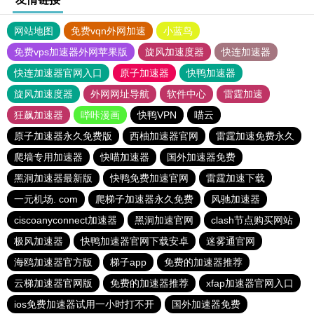
网站地图
免费vqn外网加速
小蓝鸟
免费vps加速器外网苹果版
旋风加速度器
快连加速器
快连加速器官网入口
原子加速器
快鸭加速器
旋风加速度器
外网网址导航
软件中心
雷霆加速
狂飙加速器
哔咔漫画
快鸭VPN
喵云
原子加速器永久免费版
西柚加速器官网
雷霆加速免费永久
爬墙专用加速器
快喵加速器
国外加速器免费
黑洞加速器最新版
快鸭免费加速官网
雷霆加速下载
一元机场. com
爬梯子加速器永久免费
风驰加速器
ciscoanyconnect加速器
黑洞加速官网
clash节点购买网站
极风加速器
快鸭加速器官网下载安卓
迷雾通官网
海鸥加速器官方版
梯子app
免费的加速器推荐
云梯加速器官网版
免费的加速器推荐
xfap加速器官网入口
ios免费加速器试用一小时打不开
国外加速器免费