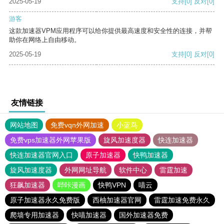
2025-05-19
支持
[0]
反对
[0]
游客
这款加速器VPM应用程序可以给你提供最高速度和安全性的连接，并帮
助你在网络上自由移动。
2025-05-19
支持
[0]
反对
[0]
友情链接
网站地图
免费vqn外网加速
小蓝鸟
免费vps加速器外网苹果版
旋风加速度器
快连加速器
快连加速器官网入口
原子加速器
快鸭加速器
旋风加速度器
外网网址导航
软件中心
雷霆加速
狂飙加速器
哔咔漫画
快鸭VPN
喵云
原子加速器永久免费版
西柚加速器官网
雷霆加速免费永久
爬墙专用加速器
快喵加速器
国外加速器免费