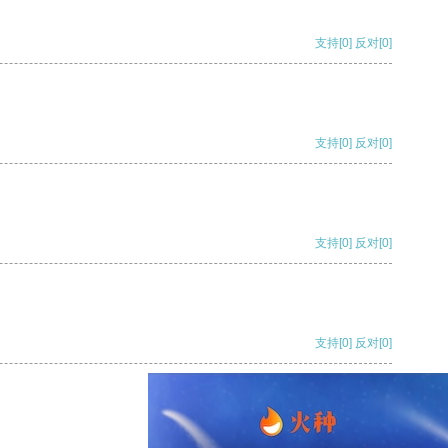
支持
[0]
反对
[0]
支持
[0]
反对
[0]
支持
[0]
反对
[0]
支持
[0]
反对
[0]
支持
[0]
反对
[0]