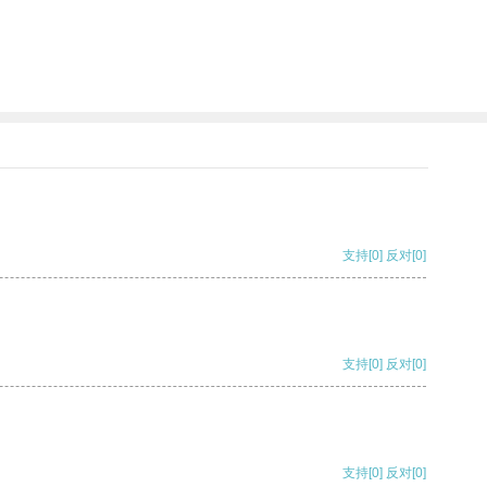
支持
[0]
反对
[0]
支持
[0]
反对
[0]
支持
[0]
反对
[0]