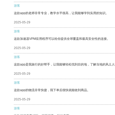
游客
这款app的老师非常专业，教学水平很高，让我能够学到实用的知识。
2025-05-29
游客
这款加速器VPM应用程序可以给你提供全球覆盖和最高安全性的连接。
2025-05-29
游客
这款app是我旅行的好帮手，让我能够轻松找到目的地，了解当地的风土人
2025-05-29
游客
这款app的物流非常快捷，我下单后很快就能收到商品。
2025-05-29
游客