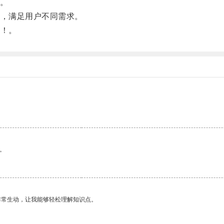
。
餐，满足用户不同需求。
吧！。
。
非常生动，让我能够轻松理解知识点。