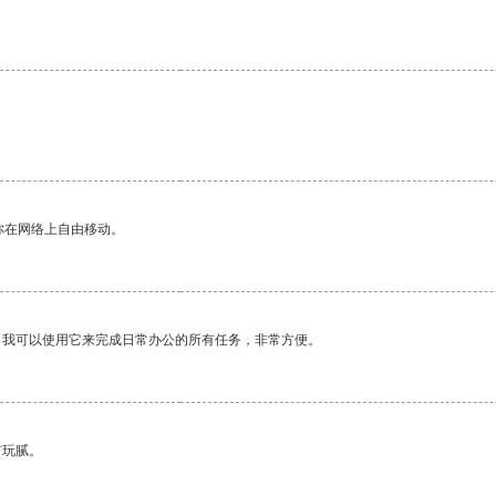
你在网络上自由移动。
。我可以使用它来完成日常办公的所有任务，非常方便。
有玩腻。