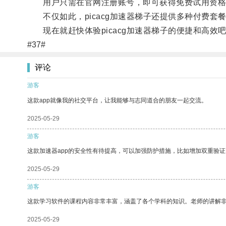
用户只需在官网注册账号，即可获得免费试用资格
不仅如此，picacg加速器梯子还提供多种付费套
现在就赶快体验picacg加速器梯子的便捷和高效
#37#
评论
游客
这款app就像我的社交平台，让我能够与志同道合的朋友一起交流。
2025-05-29
游客
这款加速器app的安全性有待提高，可以加强防护措施，比如增加双重验证
2025-05-29
游客
这款学习软件的课程内容非常丰富，涵盖了各个学科的知识。老师的讲解
2025-05-29