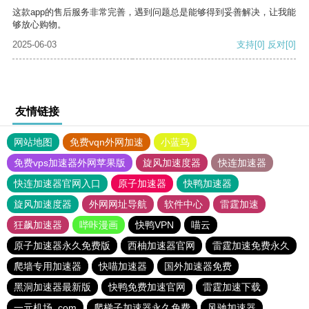
这款app的售后服务非常完善，遇到问题总是能够得到妥善解决，让我能
够放心购物。
2025-06-03
支持
[0]
反对
[0]
友情链接
网站地图
免费vqn外网加速
小蓝鸟
免费vps加速器外网苹果版
旋风加速度器
快连加速器
快连加速器官网入口
原子加速器
快鸭加速器
旋风加速度器
外网网址导航
软件中心
雷霆加速
狂飙加速器
哔咔漫画
快鸭VPN
喵云
原子加速器永久免费版
西柚加速器官网
雷霆加速免费永久
爬墙专用加速器
快喵加速器
国外加速器免费
黑洞加速器最新版
快鸭免费加速官网
雷霆加速下载
一元机场. com
爬梯子加速器永久免费
风驰加速器