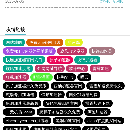
2025-07-06
支持
[0]
反对
[0]
友情链接
网站地图
免费vqn外网加速
小蓝鸟
免费vps加速器外网苹果版
旋风加速度器
快连加速器
快连加速器官网入口
原子加速器
快鸭加速器
旋风加速度器
外网网址导航
软件中心
雷霆加速
狂飙加速器
哔咔漫画
快鸭VPN
喵云
原子加速器永久免费版
西柚加速器官网
雷霆加速免费永久
爬墙专用加速器
快喵加速器
国外加速器免费
黑洞加速器最新版
快鸭免费加速官网
雷霆加速下载
一元机场. com
爬梯子加速器永久免费
风驰加速器
ciscoanyconnect加速器
黑洞加速官网
clash节点购买网站
极风加速器
快鸭加速器官网下载安卓
迷雾通官网